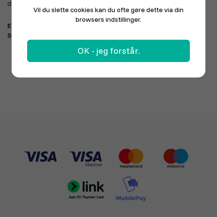
det garanterer vi.
Vil du slette cookies kan du ofte gøre dette via din
browsers indstillinger.
E-mail:
info@ponduz.com
SMS:
60 47 47 24
OK - jeg forstår.