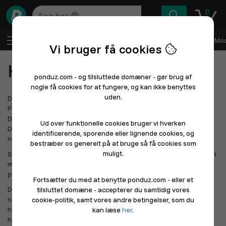
0
DA
Log ind
Sælg med Ponduz
Alle afdelinger
Mod
Vi bruger få cookies
Kontakt Ponduz
ponduz.com - og tilsluttede domæner - gør brug af
nogle få cookies for at fungere, og kan ikke benyttes
uden.
Det er vigtigt for os at oplyse dig om at ponduz.com, som drives af
Ponduz ApS, er 100% dansk, og afregner SKAT, MOMS osv. i
Danmark. Ingen penge overføres til udlandet - alt forbliver i
Ud over funktionelle cookies bruger vi hverken
Danmark. Dét synes vi er værd at tænke over, når du handler på
identificerende, sporende eller lignende cookies, og
nettet.
bestræber os generelt på at bruge så få cookies som
muligt.
Samtidig arbejder vi hårdt på at gøre det så billigt og attraktivt som
muligt for danske butikker og online sælgere, at sælge deres varer
på nettet.
Fortsætter du med at benytte ponduz.com - eller et
Du er altid velkommen til at kontakte ponduz.com via
tilsluttet domæne - accepterer du samtidig vores
nedenstående kontaktoplysninger. For at holde serviceniveauet
cookie-politik, samt vores andre betingelser, som du
højt og omkostningerne nede, opfordrer vi til at indlede din
kan læse
her
.
henvendelse med en email eller en SMS. Vi vender altid tilbage –