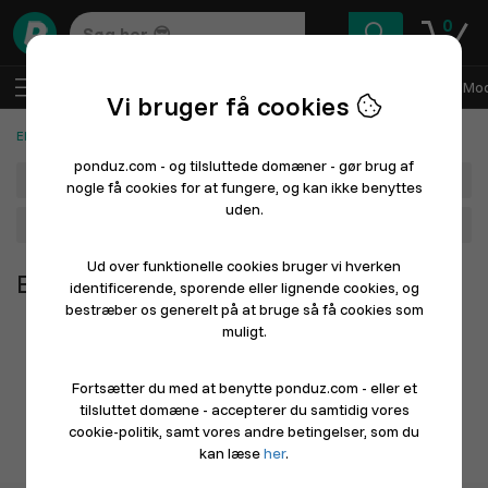
0
DA
Log ind
Sælg med Ponduz
Alle afdelinger
Mod
Vi bruger få cookies
Elektronik
ponduz.com - og tilsluttede domæner - gør brug af
Afdeling
nogle få cookies for at fungere, og kan ikke benyttes
uden.
Hovedkategori
Ud over funktionelle cookies bruger vi hverken
Elektronik
identificerende, sporende eller lignende cookies, og
bestræber os generelt på at bruge så få cookies som
muligt.
Fortsætter du med at benytte ponduz.com - eller et
tilsluttet domæne - accepterer du samtidig vores
cookie-politik, samt vores andre betingelser, som du
kan læse
her
.