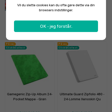
Vil du slette cookies kan du ofte gøre dette via din
browsers indstillinger.
Pokemonkort Chaos Rising
Gamegenic Zip-Up Album 24-
Booster Pack
Pocket Mappe - Sort
OK - jeg forstår.
DKK 59,95
DKK 249,00
På vej
På vej
Click&Collect
Click&Collect
Gamegenic Zip-Up Album 24-
Ultimate Guard Zipfolio 480 -
Pocket Mappe - Grøn
24-Lomme Xenoskin Qu