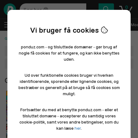
0
DA
Log ind
Sælg med Ponduz
Alle afdelinger
Mod
Vi bruger få cookies
Gaming, spil og kort
ponduz.com - og tilsluttede domæner - gør brug af
Afdeling
nogle få cookies for at fungere, og kan ikke benyttes
uden.
Hovedkategori
Ud over funktionelle cookies bruger vi hverken
Gaming, spil og kort
identificerende, sporende eller lignende cookies, og
bestræber os generelt på at bruge så få cookies som
muligt.
På vej
På vej
Click&Collect
Click&Collect
Fortsætter du med at benytte ponduz.com - eller et
tilsluttet domæne - accepterer du samtidig vores
cookie-politik, samt vores andre betingelser, som du
kan læse
her
.