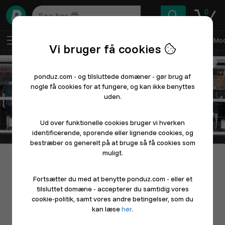
0
DA
Log ind
Sælg med Ponduz
Alle afdelinger
Mod
Vi bruger få cookies
Følg
ponduz.com - og tilsluttede domæner - gør brug af
nogle få cookies for at fungere, og kan ikke benyttes
uden.
Ud over funktionelle cookies bruger vi hverken
identificerende, sporende eller lignende cookies, og
bestræber os generelt på at bruge så få cookies som
muligt.
Fortsætter du med at benytte ponduz.com - eller et
tilsluttet domæne - accepterer du samtidig vores
cookie-politik, samt vores andre betingelser, som du
kan læse
her
.
Sportigan Brovst